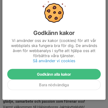
En .22 korthållsbana med vildsvinsbana
Dessutom anordnar vi Engelsk Sporting 3–4 gånger om året –
en riktig höjdpunkt för alla skytteentusiaster!
För att bli medlem krävs att du har vapenlicens (undantag junior)
vilket är ett praktiskt krav för att allt ska fungera smidigt. Som
medlem får du tillgång till hela vår anläggning och kan skjuta till
Godkänn kakor
rabatterade priser när klubben är öppen. Se våra
Öppettider
för
Vi använder oss av kakor (cookies) för att vår
mer information.
webbplats ska fungera bra för dig. De används
Medlemsavgift per kalenderår:
även för webbanalys i syfte att hjälpa oss att
600 kr
för seniorer
förbättra våra tjänster.
300 kr
för juniorer
Så använder vi cookies
Vi är stolta över att vara den mest kompletta viltmålsbanan i
Godkänn alla kakor
hela regionen. Med ditt engagemang och din medverkan kan vi
Bara nödvändiga
fortsätta utveckla vår klubb och bygga vidare på det som
generationer av medlemmar har skapat.
Du är alltid varmt välkommen till vår gemenskap – här är det
glädje, samarbete och passion som förenar oss!
Varmt välkommen till Hälsingborgs Jaktskytteklubb!