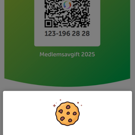
För att du ska kunna fortsätta dra nytta av fördelarna med ditt
medlemskap, ber vi dig att betala medlemsavgiften i tid. Genom
att göra det får du: