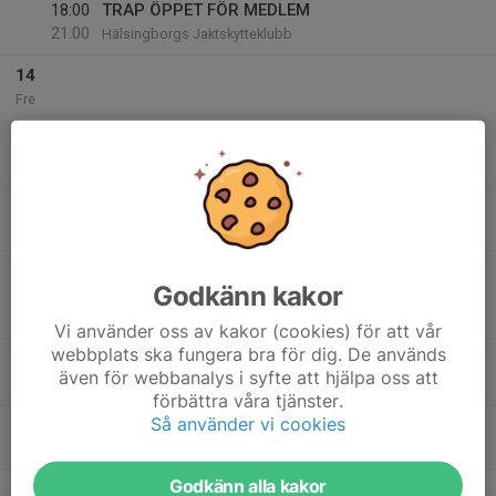
18:00
TRAP ÖPPET FÖR MEDLEM
21:00
Hälsingborgs Jaktskytteklubb
14
Fre
15
10:00
COMPAK ÖPPET FÖR ALLA
13:00
Lör
Hälsingborgs Jaktskytteklubb
10:00
HAGELÖVN. BANA ÖPPEN FÖR MEDLEM
13:00
Hälsingborgs Jaktskytteklubb
10:00
ÄLGBANA / INSKJUTNING ÖPPET FÖR
Godkänn kakor
13:00
ALLA
Hälsingborgs Jaktskytteklubb
Vi använder oss av kakor (cookies) för att vår
webbplats ska fungera bra för dig. De används
10:00
KORTHÅLLSBANA ÖPPET MEDLEM
även för webbanalys i syfte att hjälpa oss att
13:00
Hälsingborgs Jaktskytteklubb
förbättra våra tjänster.
Så använder vi cookies
16
Sön
Godkänn alla kakor
v.34