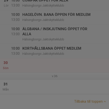
29
10:00
COMPAK ÖPPET FÖR ALLA
13:00
Lör
Hälsingborgs Jaktskytteklubb
10:00
HAGELÖVN. BANA ÖPPEN FÖR MEDLEM
13:00
Hälsingborgs Jaktskytteklubb
10:00
ÄLGBANA / INSKJUTNING ÖPPET FÖR
13:00
ALLA
Hälsingborgs Jaktskytteklubb
10:00
KORTHÅLLSBANA ÖPPET MEDLEM
13:00
Hälsingborgs Jaktskytteklubb
30
Sön
v.36
31
Mån
Tillbaka till toppen