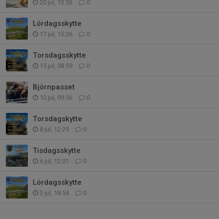
20 jul, 13:53
0
Lördagsskytte
17 jul, 15:26
0
Torsdagsskytte
15 jul, 08:59
0
Björnpasset
10 jul, 09:56
0
Torsdagskytte
8 jul, 12:29
0
Tisdagsskytte
6 jul, 12:01
0
Lördagsskytte
3 jul, 18:54
0