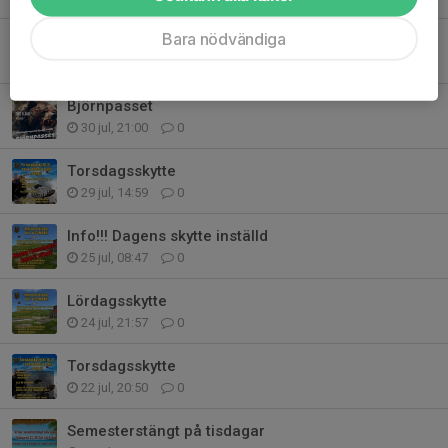
Bara nödvändiga
Tisdagsskytte
3 aug, 18:51
0
Björnpasset
30 jul, 21:00
0
Torsdagsskytte
29 jul, 14:59
0
Info!!! Dagens skytte inställd
25 jul, 08:47
0
Lördagsskytte
24 jul, 21:57
0
Torsdagsskytte
22 jul, 20:50
0
Semesterstängt på tisdagar