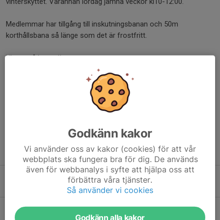
vinterskyttet. Varannan lördag jämna veckor kl10-12:00.
Medlemmar har tillgång till inskutningsbanan och 50m
korthållsbana så länge som det är frostfritt.
Vi ses på banan!!
mvh, Styrelsen
Dela nyhet
Godkänn kakor
Vi använder oss av kakor (cookies) för att vår
Tidigare nyheter
webbplats ska fungera bra för dig. De används
även för webbanalys i syfte att hjälpa oss att
Lördagsskytte
förbättra våra tjänster.
Igår, 10:06
0
Så använder vi cookies
Torsdagsskytte
Godkänn alla kakor
5 aug, 13:40
0