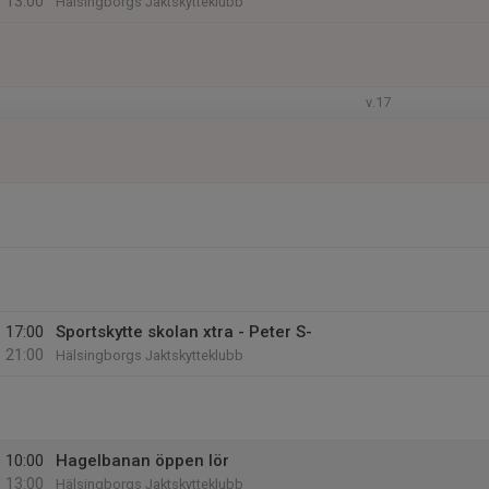
13:00
Hälsingborgs Jaktskytteklubb
v.17
17:00
Sportskytte skolan xtra - Peter S-
21:00
Hälsingborgs Jaktskytteklubb
10:00
Hagelbanan öppen lör
13:00
Hälsingborgs Jaktskytteklubb