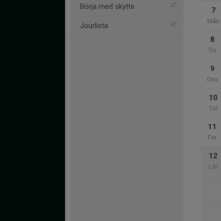
Börja med skytte
7
Mån
Jourlista
8
Tis
9
Ons
10
Tor
11
Fre
12
Lör