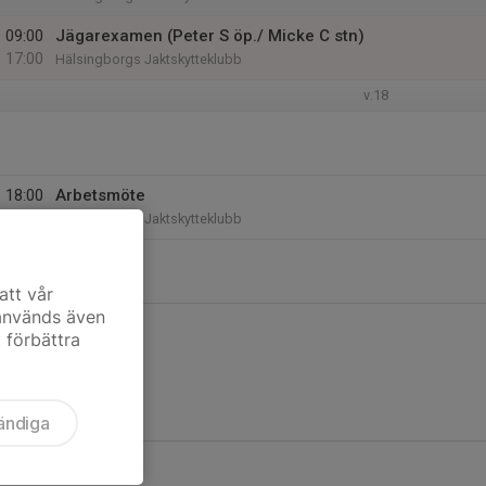
09:00
Jägarexamen (Peter S öp./ Micke C stn)
17:00
Hälsingborgs Jaktskytteklubb
v.18
18:00
Arbetsmöte
21:00
Hälsingborgs Jaktskytteklubb
att vår
 används även
t förbättra
ändiga