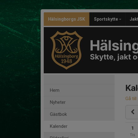
Hälsingborgs JSK
Sportskytte
Jak
Hälsin
Skytte, jakt
Ka
Hem
Gå till
Nyheter
Gästbok
Kalender
1
Tis