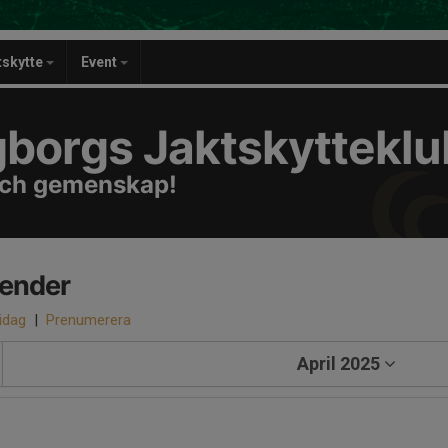
tskytte
Event
gborgs Jaktskyttekl
 och gemenskap!
lender
 idag
|
Prenumerera
April 2025