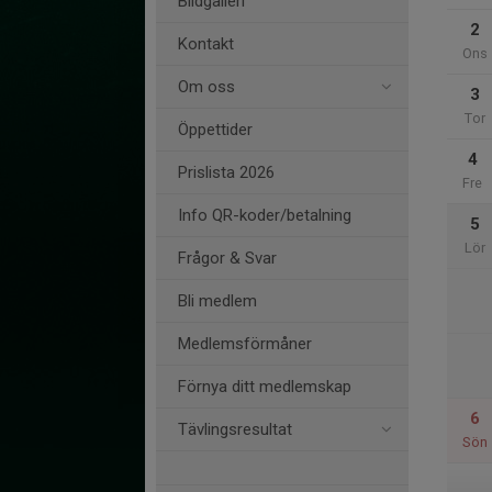
Bildgalleri
2
Kontakt
Ons
Om oss
3
Tor
Öppettider
4
Prislista 2026
Fre
Info QR-koder/betalning
5
Lör
Frågor & Svar
Bli medlem
Medlemsförmåner
Förnya ditt medlemskap
6
Tävlingsresultat
Sön