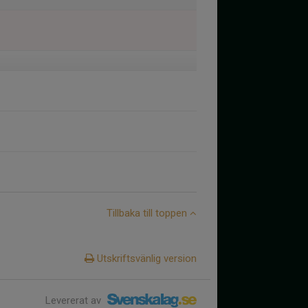
Tillbaka till toppen
Utskriftsvänlig version
Levererat av