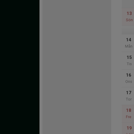
13
Sön
14
Mån
15
Tis
16
Ons
17
Tor
18
Fre
19