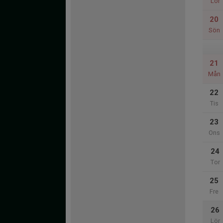
Lör
20
Sön
21
Mån
22
Tis
23
Ons
24
Tor
25
Fre
26
Lör