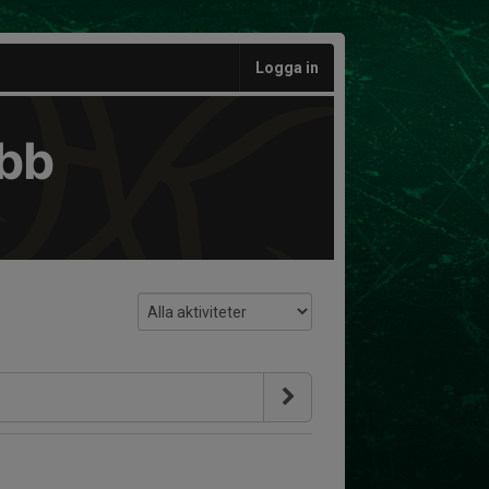
Logga in
ubb