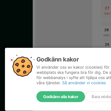
27
Sön
28
Mån
29
Tis
Godkänn kakor
30
Ons
Vi använder oss av kakor (cookies) för 
webbplats ska fungera bra för dig. De
för webbanalys i syfte att hjälpa oss at
våra tjänster.
Så använder vi cookies
Godkänn alla kakor
Bara nödv
Tjäna pengar till föreningen