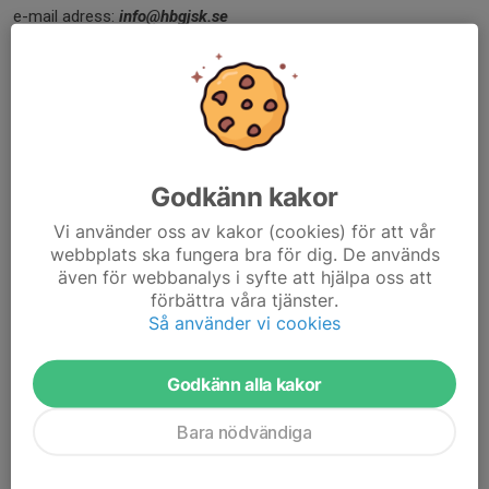
e-mail adress:
info@hbgjsk.se
Sökanden som
efter
informationsmötet alltjämt är intresserade
av sportskytteutbildningen skall skriva och skicka in ett
personligt brev/CV innehållande bland annat kompletta person-
och adressuppgifter, ett nytaget fotografi och en redogörelse av
vem ni är som person och varför ni vill gå kursen.
Godkänn kakor
Detta skall via e-post skickas till adressen:
info@hbgjsk.se
senast
en innan den sista Februari 2026.
Vi använder oss av kakor (cookies) för att vår
webbplats ska fungera bra för dig. De används
Preliminärt besked vad gäller antagning till årets kurs kommer att
även för webbanalys i syfte att hjälpa oss att
meddelas omkring 28 Februari 2026.
förbättra våra tjänster.
Utdrag ur belastningsregistret är obligatoriskt för att delta i
Så använder vi cookies
kursen och uppvisas i samband med första kurstillfället
Onsdagen den 4.Mars kl18-21:00.
Godkänn alla kakor
Den fastställda kursavgiften för 2026 är 4 950 kr. I kursavgiften
ingår, förutom direkta kurskostnader, medlemsavgift för
Bara nödvändiga
kursåret i Hälsingborgs jaktskytteklubb.