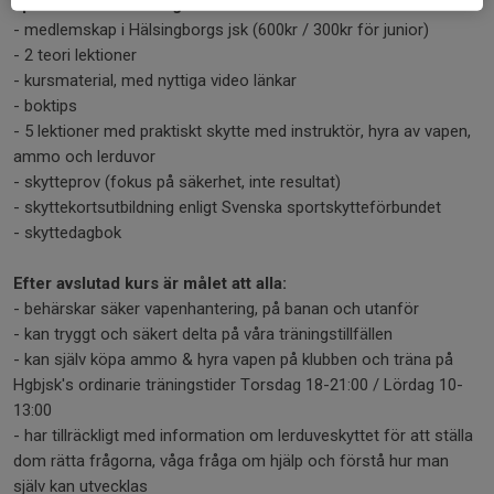
I priset för kursen ingår:
- medlemskap i Hälsingborgs jsk (600kr / 300kr för junior)
- 2 teori lektioner
- kursmaterial, med nyttiga video länkar
- boktips
- 5 lektioner med praktiskt skytte med instruktör, hyra av vapen,
ammo och lerduvor
- skytteprov (fokus på säkerhet, inte resultat)
- skyttekortsutbildning enligt Svenska sportskytteförbundet
- skyttedagbok
Efter avslutad kurs är målet att alla:
- behärskar säker vapenhantering, på banan och utanför
- kan tryggt och säkert delta på våra träningstillfällen
- kan själv köpa ammo & hyra vapen på klubben och träna på
Hgbjsk's ordinarie träningstider Torsdag 18-21:00 / Lördag 10-
13:00
- har tillräckligt med information om lerduveskyttet för att ställa
dom rätta frågorna, våga fråga om hjälp och förstå hur man
själv kan utvecklas